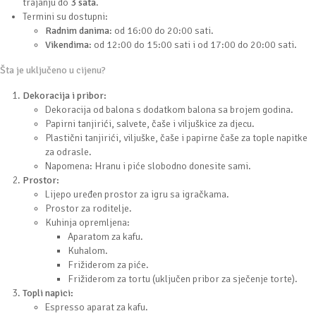
trajanju do
3 sata
.
Termini su dostupni:
Radnim danima
: od 16:00 do 20:00 sati.
Vikendima
: od 12:00 do 15:00 sati i od 17:00 do 20:00 sati.
Šta je uključeno u cijenu?
Dekoracija i pribor:
Dekoracija od balona s dodatkom balona sa brojem godina.
Papirni tanjirići, salvete, čaše i viljuškice za djecu.
Plastični tanjirići, viljuške, čaše i papirne čaše za tople napitke
za odrasle.
Napomena: Hranu i piće slobodno donesite sami.
Prostor:
Lijepo uređen prostor za igru sa igračkama.
Prostor za roditelje.
Kuhinja opremljena:
Aparatom za kafu.
Kuhalom.
Frižiderom za piće.
Frižiderom za tortu (uključen pribor za sječenje torte).
Topli napici:
Espresso aparat za kafu.