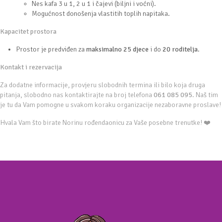
Nes kafa 3 u 1, 2 u 1 i čajevi (biljni i voćni).
Mogućnost donošenja vlastitih toplih napitaka.
Kapacitet prostora
Prostor je predviđen za
maksimalno 25 djece
i do
20 roditelja
.
Kontakt i rezervacija
Za dodatne informacije, provjeru slobodnih termina ili bilo koja druga
pitanja, slobodno nas kontaktirajte na broj telefona
061 085 095
. Naš tim
je tu da Vam pomogne u svakom koraku organizacije nezaboravne proslave!
Hvala Vam što birate Norinu rođendaonicu za Vaše posebne trenutke! ❤️