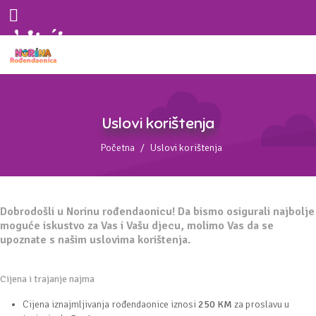
Uslovi korištenja
Početna
Uslovi korištenja
Dobrodošli u Norinu rođendaonicu! Da bismo osigurali najbolje
moguće iskustvo za Vas i Vašu djecu, molimo Vas da se
upoznate s našim uslovima korištenja.
Cijena i trajanje najma
Cijena iznajmljivanja rođendaonice iznosi
250 KM
za proslavu u