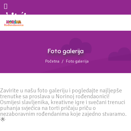
Foto galerija
Početna
Foto galerija
Zavirite u našu foto galeriju i pogledajte najljepše
trenutke sa proslava u Norinoj rođendaonici!
Osmijesi slavljenika, kreativne igre i svečani trenuci
puhanja svjećica na torti pričaju priču o
nezaboravnim rođendanima koje zajedno stvaramo.
🌟