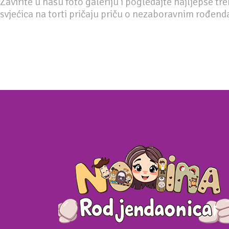
Zavirite u našu foto galeriju i pogledajte najljepše tr
svjećica na torti pričaju priču o nezaboravnim rođen