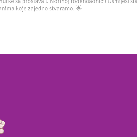
enutke sa proslava u Norinoj rođendaonici! Osmijesi sla
danima koje zajedno stvaramo. 🌟