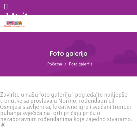
Foto galerija
Početna
Foto galerija
Zavirite u našu foto galeriju i pogledajte najljepše
trenutke sa proslava u Norinoj rođendaonici!
Osmijesi slavljenika, kreativne igre i svečani trenuci
puhanja svjećica na torti pričaju priču o
nezaboravnim rođendanima koje zajedno stvaramo.
🌟