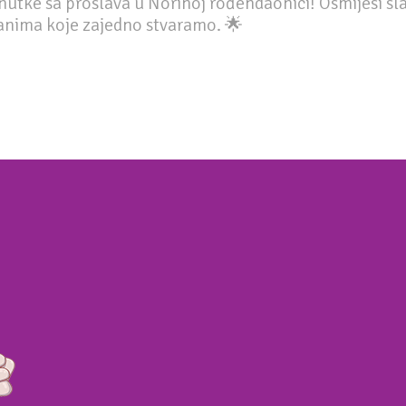
enutke sa proslava u Norinoj rođendaonici! Osmijesi sla
danima koje zajedno stvaramo. 🌟