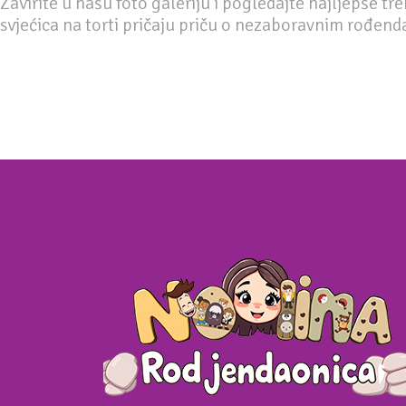
Zavirite u našu foto galeriju i pogledajte najljepše tr
svjećica na torti pričaju priču o nezaboravnim rođen