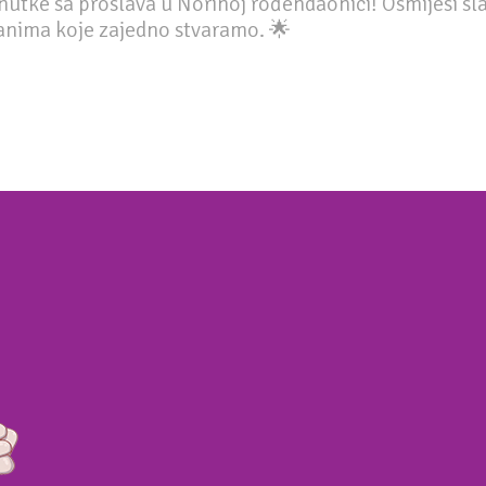
enutke sa proslava u Norinoj rođendaonici! Osmijesi sla
danima koje zajedno stvaramo. 🌟