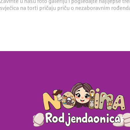
Zavirite u našu foto galeriju i pogledajte najljepše tr
svjećica na torti pričaju priču o nezaboravnim rođen